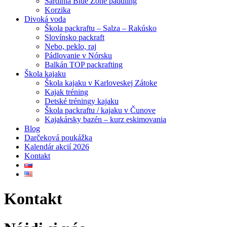
Sardínia Blue Zone paddling
Korzika
Divoká voda
Škola packraftu – Salza – Rakúsko
Slovínsko packraft
Nebo, peklo, raj
Pádlovanie v Nórsku
Balkán TOP packrafting
Škola kajaku
Škola kajaku v Karloveskej Zátoke
Kajak tréning
Detské tréningy kajaku
Škola packraftu / kajaku v Čunove
Kajakársky bazén – kurz eskimovania
Blog
Darčeková poukážka
Kalendár akcií 2026
Kontakt
Kontakt