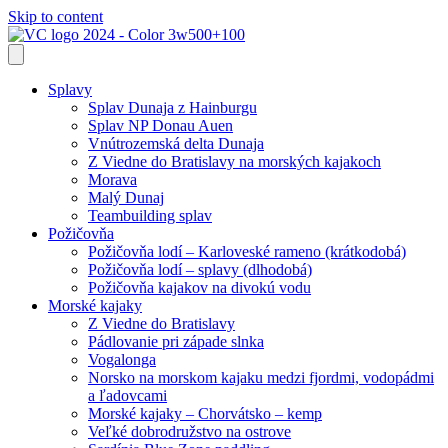
Skip to content
Splavy
Splav Dunaja z Hainburgu
Splav NP Donau Auen
Vnútrozemská delta Dunaja
Z Viedne do Bratislavy na morských kajakoch
Morava
Malý Dunaj
Teambuilding splav
Požičovňa
Požičovňa lodí – Karloveské rameno (krátkodobá)
Požičovňa lodí – splavy (dlhodobá)
Požičovňa kajakov na divokú vodu
Morské kajaky
Z Viedne do Bratislavy
Pádlovanie pri západe slnka
Vogalonga
Norsko na morskom kajaku medzi fjordmi, vodopádmi
a ľadovcami
Morské kajaky – Chorvátsko – kemp
Veľké dobrodružstvo na ostrove