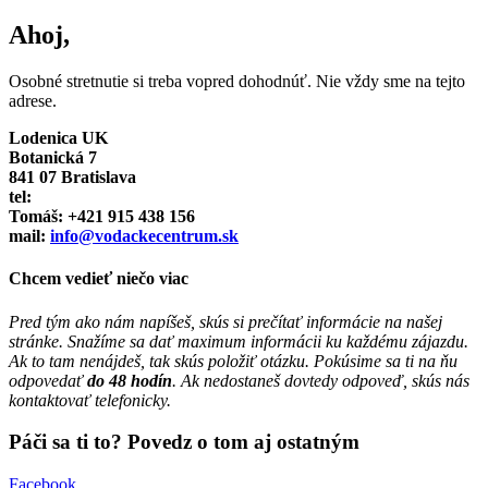
Ahoj,
Osobné stretnutie si treba vopred dohodnúť. Nie vždy sme na tejto
adrese.
Lodenica UK
Botanická 7
841 07 Bratislava
tel:
Tomáš: +421 915 438 156
mail:
info@vodackecentrum.sk
Chcem vedieť niečo viac
Pred tým ako nám napíšeš, skús si prečítať informácie na našej
stránke. Snažíme sa dať maximum informácii ku každému zájazdu.
Ak to tam nenájdeš, tak skús položiť otázku. Pokúsime sa ti na ňu
odpovedať
do 48 hodín
. Ak nedostaneš dovtedy odpoveď, skús nás
kontaktovať telefonicky.
Páči sa ti to? Povedz o tom aj ostatným
Facebook