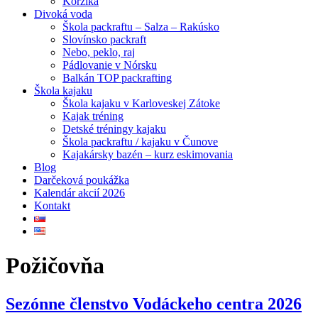
Korzika
Divoká voda
Škola packraftu – Salza – Rakúsko
Slovínsko packraft
Nebo, peklo, raj
Pádlovanie v Nórsku
Balkán TOP packrafting
Škola kajaku
Škola kajaku v Karloveskej Zátoke
Kajak tréning
Detské tréningy kajaku
Škola packraftu / kajaku v Čunove
Kajakársky bazén – kurz eskimovania
Blog
Darčeková poukážka
Kalendár akcií 2026
Kontakt
Požičovňa
Sezónne členstvo Vodáckeho centra 2026