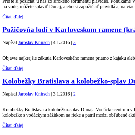
Príďte si požičiať u nás zo širokého sortimentu plavidiel. Ponúkamé
na vode, môžete splaviť Dunaj, alebo si zapožičiať plavidlá aj na 
Čítať ďalej
Požičovňa lodí v Karloveskom ramene (kr
Napísal
Jaroslav Knirsch
|
4.1.2016
|
3
Objavte najkrajšie zákutia Karloveského ramena priamo z kajaku alebo 
Čítať ďalej
Kolobežky Bratislava a kolobežko-splav D
Napísal
Jaroslav Knirsch
|
3.1.2016
|
2
Kolobežky Bratislava a kolobežko-splav Dunaja Vodácke centrum v Br
kolobežke s vodáckym zážitkom na rieke a patril medzi obľúbené akti
Čítať ďalej