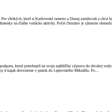
re všetkých, ktorí si Karloveské rameno a Dunaj zamilovali a chcú byť
dmienky na ďalšie vodácke aktivity. Počet členstiev je zámerne obme
a podporu, ktorú potrebuješ na svoju najbližšiu výpravu do divokej vo
a my ti kajak dovezieme v piatok do Liptovského Mikuláša. Po…