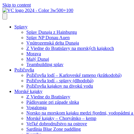
Skip to content
Splavy
Splav Dunaja z Hainburgu
Splav NP Donau Auen
Vnútrozemská delta Dunaja
Z Viedne do Bratislavy na morských kajakoch
Morava
Malý Dunaj
Teambuilding splav
Požičovňa
Požičovňa lodí – Karloveské rameno (krátkodobá)
Požičovňa lodí – splavy (dlhodobá)
Požičovňa kajakov na divokú vodu
Morské kajaky
Z Viedne do Bratislavy
Pádlovanie pri západe slnka
Vogalonga
Norsko na morskom kajaku medzi fjordmi, vodopádmi a
Morské kajaky – Chorvátsko – kemp
Veľké dobrodružstvo na ostrove
Sardínia Blue Zone paddling