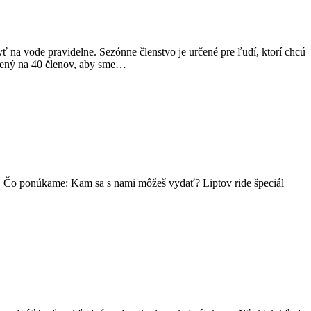
 na vode pravidelne. Sezónne členstvo je určené pre ľudí, ktorí chcú
dzený na 40 členov, aby sme…
dy. Čo ponúkame: Kam sa s nami môžeš vydať? Liptov ride špeciál