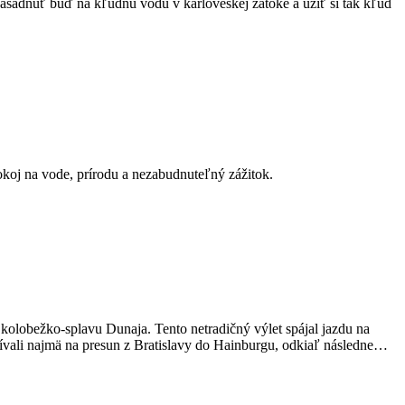
nasadnúť buď na kľudnú vodu v karloveskej zátoke a užiť si tak kľud
pokoj na vode, prírodu a nezabudnuteľný zážitok.
olobežko-splavu Dunaja. Tento netradičný výlet spájal jazdu na
žívali najmä na presun z Bratislavy do Hainburgu, odkiaľ následne…