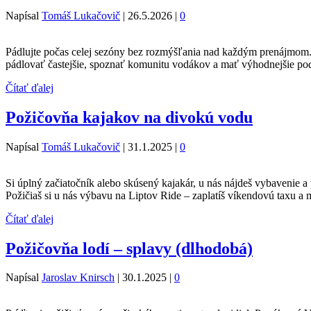
Napísal
Tomáš Lukačovič
|
26.5.2026
|
0
Pádlujte počas celej sezóny bez rozmýšľania nad každým prenájmom. P
pádlovať častejšie, spoznať komunitu vodákov a mať výhodnejšie po
Čítať ďalej
Požičovňa kajakov na divokú vodu
Napísal
Tomáš Lukačovič
|
31.1.2025
|
0
Si úplný začiatočník alebo skúsený kajakár, u nás nájdeš vybavenie 
Požičiaš si u nás výbavu na Liptov Ride – zaplatíš víkendovú taxu 
Čítať ďalej
Požičovňa lodí – splavy (dlhodobá)
Napísal
Jaroslav Knirsch
|
30.1.2025
|
0