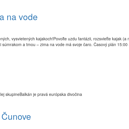
ka na vode
h, vysvietených kajakoch!Povoľte uzdu fantázii, rozsvieťte kajak (a m
edzi súmrakom a tmou – zima na vode má svoje čaro. Časový plán 15:00
lej skupineBalkán je pravá európska divočina
v Čunove