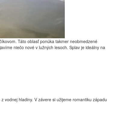
bčíkovom. Táto oblasť ponúka takmer neobmedzené
víme niečo nové v lužných lesoch. Splav je ideálny na
 z vodnej hladiny. V závere si užijeme romantiku západu