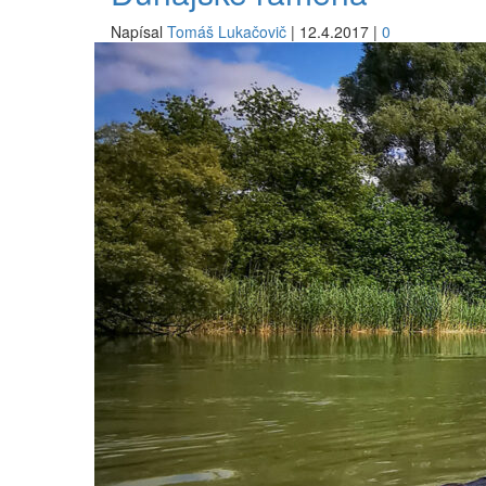
Napísal
Tomáš Lukačovič
|
12.4.2017
|
0