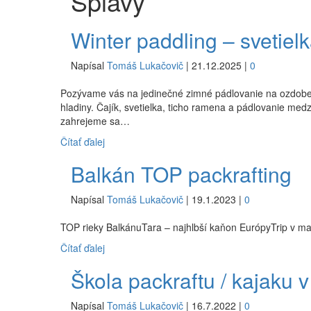
Splavy
Winter paddling – svetiel
Napísal
Tomáš Lukačovič
|
21.12.2025
|
0
Pozývame vás na jedinečné zimné pádlovanie na ozdobenýc
hladiny. Čajík, svetielka, ticho ramena a pádlovanie m
zahrejeme sa…
Čítať ďalej
Balkán TOP packrafting
Napísal
Tomáš Lukačovič
|
19.1.2023
|
0
TOP rieky BalkánuTara – najhlbší kaňon EurópyTrip v ma
Čítať ďalej
Škola packraftu / kajaku 
Napísal
Tomáš Lukačovič
|
16.7.2022
|
0