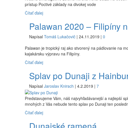
prístup Poctivé základy na divokej vode
Čítať ďalej
Palawan 2020 – Filipíny 
Napísal
Tomáš Lukačovič
|
24.11.2019
|
0
Palawan je tropický raj ako stvorený na pádlovanie na m
kajakársku výpravu na Filipíny.
Čítať ďalej
Splav po Dunaji z Hainbu
Napísal
Jaroslav Knirsch
|
4.2.2019
|
7
Predstavujeme Vám, náš najvyhľadávanejší a najlepší spl
mnohých z Vás nebude tento splav po Dunaji ten posledn
Čítať ďalej
Dunajské ramená