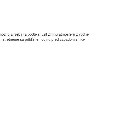
ožno aj seba) a poďte si užiť zimnú atmosféru z vodnej
 – stretneme sa približne hodinu pred západom slnka•