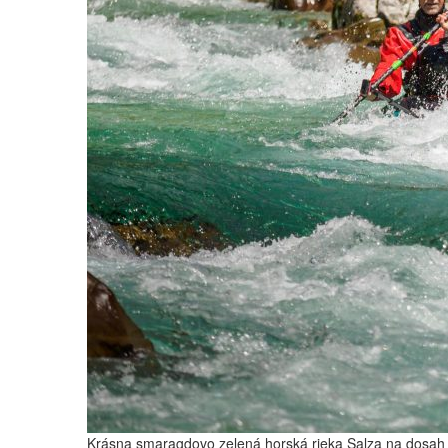
Krásna smaragdovo zelená horská rieka Salza na dosah zo