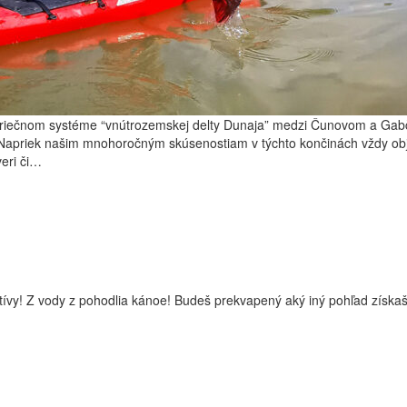
m riečnom systéme “vnútrozemskej delty Dunaja” medzi Čunovom a Ga
 Napriek našim mnohoročným skúsenostiam v týchto končinách vždy obja
veri či…
tívy! Z vody z pohodlia kánoe! Budeš prekvapený aký iný pohľad získaš