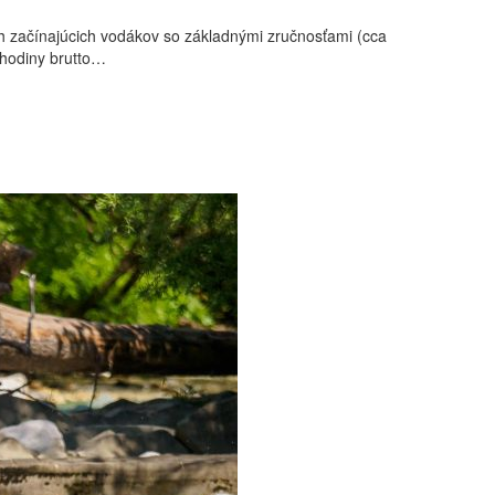
ých začínajúcich vodákov so základnými zručnosťami (cca
3 hodiny brutto…