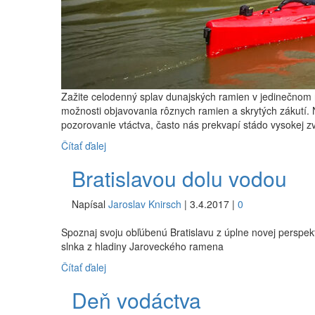
Zažite celodenný splav dunajských ramien v jedinečno
možnosti objavovania rôznych ramien a skrytých zákutí.
pozorovanie vtáctva, často nás prekvapí stádo vysokej z
Čítať ďalej
Bratislavou dolu vodou
Napísal
Jaroslav Knirsch
|
3.4.2017
|
0
Spoznaj svoju obľúbenú Bratislavu z úplne novej perspek
slnka z hladiny Jaroveckého ramena
Čítať ďalej
Deň vodáctva