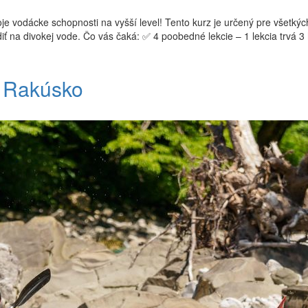
oje vodácke schopnosti na vyšší level! Tento kurz je určený pre všetk
zdiť na divokej vode. Čo vás čaká: ✅ 4 poobedné lekcie – 1 lekcia trvá 
– Rakúsko