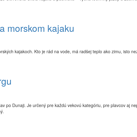
na morskom kajaku
orských kajakoch. Kto je rád na vode, má radšej teplo ako zimu, isto 
rgu
av po Dunaji. Je určený pre každú vekovú kategóriu, pre plavcov aj nep
ý.