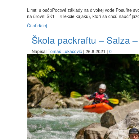
Limit: 8 osôbPoctivé základy na divokej vode Posuňte sv
na úrovni ŠK1 – 4 lekcie kajaku), ktorí sa chcú naučiť ja
Čítať ďalej
Škola packraftu – Salza 
Napísal
Tomáš Lukačovič
|
26.8.2021
|
0