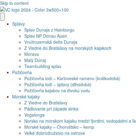
Skip to content
Splavy
Splav Dunaja z Hainburgu
Splav NP Donau Auen
Vnútrozemská delta Dunaja
Z Viedne do Bratislavy na morských kajakoch
Morava
Malý Dunaj
Teambuilding splav
Požičovňa
Požičovňa lodí – Karloveské rameno (krátkodobá)
Požičovňa lodí – splavy (dlhodobá)
Požičovňa kajakov na divokú vodu
Morské kajaky
Z Viedne do Bratislavy
Pádlovanie pri západe slnka
Vogalonga
Norsko na morskom kajaku medzi fjordmi, vodopádmi a ľ
Morské kajaky – Chorvátsko – kemp
Veľké dobrodružstvo na ostrove