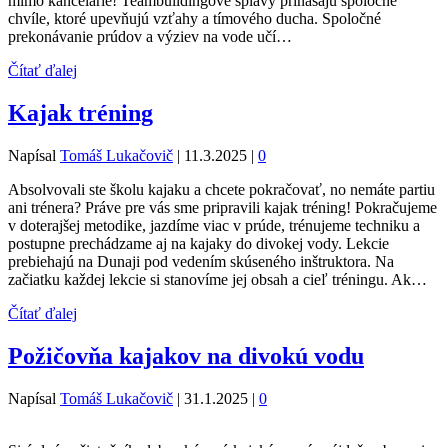
mimo kancelárie! Teambuildingové splavy prinášajú spoločné
chvíle, ktoré upevňujú vzťahy a tímového ducha. Spoločné
prekonávanie prúdov a výziev na vode učí…
Čítať ďalej
Kajak tréning
Napísal
Tomáš Lukačovič
|
11.3.2025
|
0
Absolvovali ste školu kajaku a chcete pokračovať, no nemáte partiu
ani trénera? Práve pre vás sme pripravili kajak tréning! Pokračujeme
v doterajšej metodike, jazdíme viac v prúde, trénujeme techniku a
postupne prechádzame aj na kajaky do divokej vody. Lekcie
prebiehajú na Dunaji pod vedením skúseného inštruktora. Na
začiatku každej lekcie si stanovíme jej obsah a cieľ tréningu. Ak…
Čítať ďalej
Požičovňa kajakov na divokú vodu
Napísal
Tomáš Lukačovič
|
31.1.2025
|
0