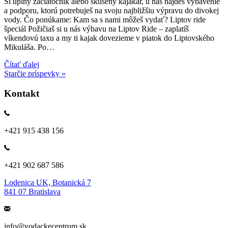
Si úplný začiatočník alebo skúsený kajakár, u nás nájdeš vybavenie
a podporu, ktorú potrebuješ na svoju najbližšiu výpravu do divokej
vody. Čo ponúkame: Kam sa s nami môžeš vydať? Liptov ride
špeciál Požičiaš si u nás výbavu na Liptov Ride – zaplatíš
víkendovú taxu a my ti kajak dovezieme v piatok do Liptovského
Mikuláša. Po…
Čítať ďalej
Starčie príspevky »
Kontakt
+421 915 438 156
+421 902 687 586
Lodenica UK, Botanická 7
841 07 Bratislava
info@vodackecentrum.sk