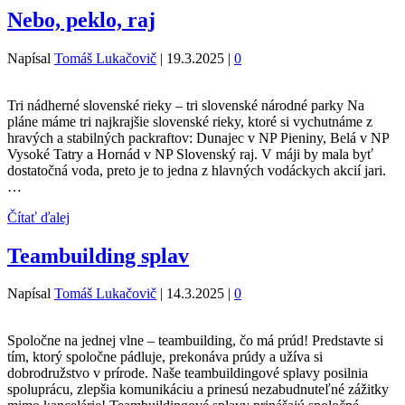
Nebo, peklo, raj
Napísal
Tomáš Lukačovič
|
19.3.2025
|
0
Tri nádherné slovenské rieky – tri slovenské národné parky Na
pláne máme tri najkrajšie slovenské rieky, ktoré si vychutnáme z
hravých a stabilných packraftov: Dunajec v NP Pieniny, Belá v NP
Vysoké Tatry a Hornád v NP Slovenský raj. V máji by mala byť
dostatočná voda, preto je to jedna z hlavných vodáckych akcií jari.
…
Čítať ďalej
Teambuilding splav
Napísal
Tomáš Lukačovič
|
14.3.2025
|
0
Spoločne na jednej vlne – teambuilding, čo má prúd! Predstavte si
tím, ktorý spoločne pádluje, prekonáva prúdy a užíva si
dobrodružstvo v prírode. Naše teambuildingové splavy posilnia
spoluprácu, zlepšia komunikáciu a prinesú nezabudnuteľné zážitky