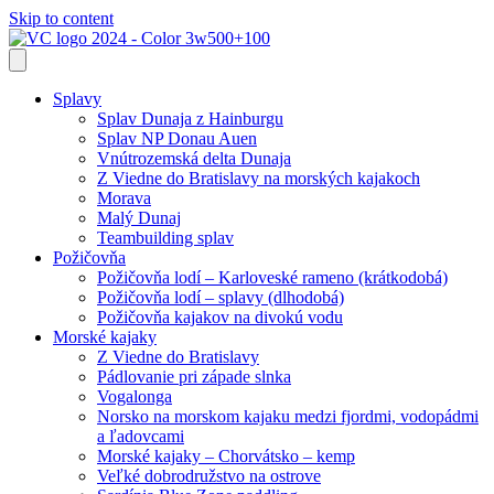
Skip to content
Splavy
Splav Dunaja z Hainburgu
Splav NP Donau Auen
Vnútrozemská delta Dunaja
Z Viedne do Bratislavy na morských kajakoch
Morava
Malý Dunaj
Teambuilding splav
Požičovňa
Požičovňa lodí – Karloveské rameno (krátkodobá)
Požičovňa lodí – splavy (dlhodobá)
Požičovňa kajakov na divokú vodu
Morské kajaky
Z Viedne do Bratislavy
Pádlovanie pri západe slnka
Vogalonga
Norsko na morskom kajaku medzi fjordmi, vodopádmi
a ľadovcami
Morské kajaky – Chorvátsko – kemp
Veľké dobrodružstvo na ostrove