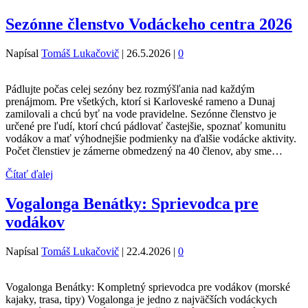
Sezónne členstvo Vodáckeho centra 2026
Napísal
Tomáš Lukačovič
|
26.5.2026
|
0
Pádlujte počas celej sezóny bez rozmýšľania nad každým
prenájmom. Pre všetkých, ktorí si Karloveské rameno a Dunaj
zamilovali a chcú byť na vode pravidelne. Sezónne členstvo je
určené pre ľudí, ktorí chcú pádlovať častejšie, spoznať komunitu
vodákov a mať výhodnejšie podmienky na ďalšie vodácke aktivity.
Počet členstiev je zámerne obmedzený na 40 členov, aby sme…
Čítať ďalej
Vogalonga Benátky: Sprievodca pre
vodákov
Napísal
Tomáš Lukačovič
|
22.4.2026
|
0
Vogalonga Benátky: Kompletný sprievodca pre vodákov (morské
kajaky, trasa, tipy) Vogalonga je jedno z najväčších vodáckych