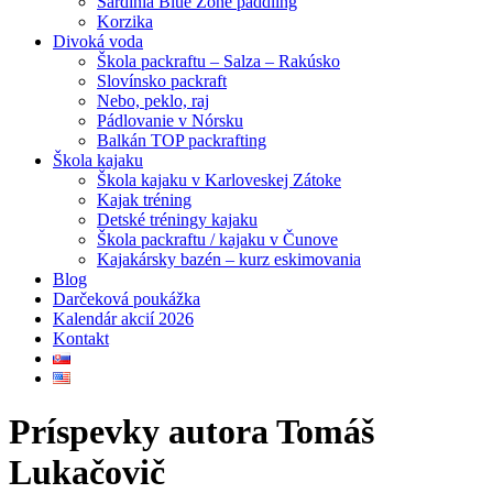
Sardínia Blue Zone paddling
Korzika
Divoká voda
Škola packraftu – Salza – Rakúsko
Slovínsko packraft
Nebo, peklo, raj
Pádlovanie v Nórsku
Balkán TOP packrafting
Škola kajaku
Škola kajaku v Karloveskej Zátoke
Kajak tréning
Detské tréningy kajaku
Škola packraftu / kajaku v Čunove
Kajakársky bazén – kurz eskimovania
Blog
Darčeková poukážka
Kalendár akcií 2026
Kontakt
Príspevky autora Tomáš
Lukačovič