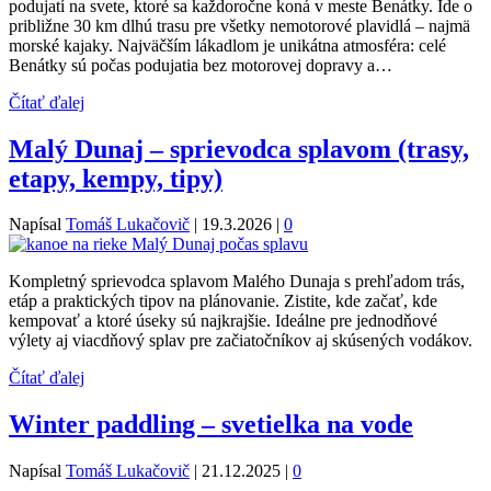
podujatí na svete, ktoré sa každoročne koná v meste Benátky. Ide o
približne 30 km dlhú trasu pre všetky nemotorové plavidlá – najmä
morské kajaky. Najväčším lákadlom je unikátna atmosféra: celé
Benátky sú počas podujatia bez motorovej dopravy a…
Čítať ďalej
Malý Dunaj – sprievodca splavom (trasy,
etapy, kempy, tipy)
Napísal
Tomáš Lukačovič
|
19.3.2026
|
0
Kompletný sprievodca splavom Malého Dunaja s prehľadom trás,
etáp a praktických tipov na plánovanie. Zistite, kde začať, kde
kempovať a ktoré úseky sú najkrajšie. Ideálne pre jednodňové
výlety aj viacdňový splav pre začiatočníkov aj skúsených vodákov.
Čítať ďalej
Winter paddling – svetielka na vode
Napísal
Tomáš Lukačovič
|
21.12.2025
|
0