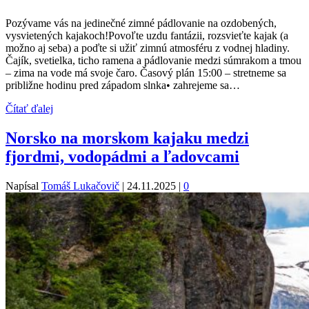
Pozývame vás na jedinečné zimné pádlovanie na ozdobených,
vysvietených kajakoch!Povoľte uzdu fantázii, rozsvieťte kajak (a
možno aj seba) a poďte si užiť zimnú atmosféru z vodnej hladiny.
Čajík, svetielka, ticho ramena a pádlovanie medzi súmrakom a tmou
– zima na vode má svoje čaro. Časový plán 15:00 – stretneme sa
približne hodinu pred západom slnka• zahrejeme sa…
Čítať ďalej
Norsko na morskom kajaku medzi
fjordmi, vodopádmi a ľadovcami
Napísal
Tomáš Lukačovič
|
24.11.2025
|
0