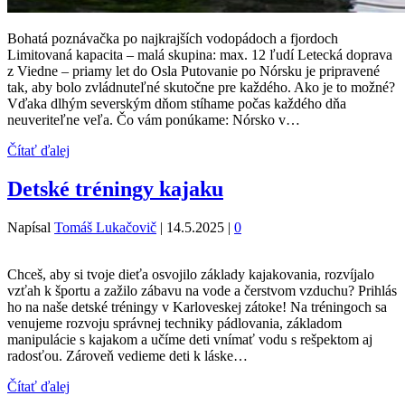
Bohatá poznávačka po najkrajších vodopádoch a fjordoch
Limitovaná kapacita – malá skupina: max. 12 ľudí Letecká doprava
z Viedne – priamy let do Osla Putovanie po Nórsku je pripravené
tak, aby bolo zvládnuteľné skutočne pre každého. Ako je to možné?
Vďaka dlhým severským dňom stíhame počas každého dňa
neuveriteľne veľa. Čo vám ponúkame: Nórsko v…
Čítať ďalej
Detské tréningy kajaku
Napísal
Tomáš Lukačovič
|
14.5.2025
|
0
Chceš, aby si tvoje dieťa osvojilo základy kajakovania, rozvíjalo
vzťah k športu a zažilo zábavu na vode a čerstvom vzduchu? Prihlás
ho na naše detské tréningy v Karloveskej zátoke! Na tréningoch sa
venujeme rozvoju správnej techniky pádlovania, základom
manipulácie s kajakom a učíme deti vnímať vodu s rešpektom aj
radosťou. Zároveň vedieme deti k láske…
Čítať ďalej