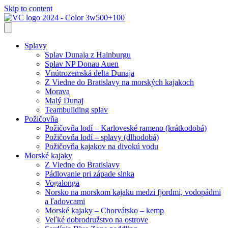
Skip to content
Splavy
Splav Dunaja z Hainburgu
Splav NP Donau Auen
Vnútrozemská delta Dunaja
Z Viedne do Bratislavy na morských kajakoch
Morava
Malý Dunaj
Teambuilding splav
Požičovňa
Požičovňa lodí – Karloveské rameno (krátkodobá)
Požičovňa lodí – splavy (dlhodobá)
Požičovňa kajakov na divokú vodu
Morské kajaky
Z Viedne do Bratislavy
Pádlovanie pri západe slnka
Vogalonga
Norsko na morskom kajaku medzi fjordmi, vodopádmi
a ľadovcami
Morské kajaky – Chorvátsko – kemp
Veľké dobrodružstvo na ostrove