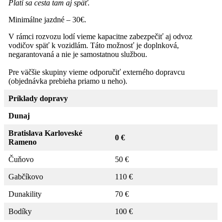
Platí sa cesta tam aj späť.
Minimálne jazdné – 30€.
V rámci rozvozu lodí vieme kapacitne zabezpečiť aj odvoz
vodičov späť k vozidlám. Táto možnosť je doplnková,
negarantovaná a nie je samostatnou službou.
Pre väčšie skupiny vieme odporučiť externého dopravcu
(objednávka prebieha priamo u neho).
Príklady dopravy
Dunaj
Bratislava Karloveské
0 €
Rameno
Čuňovo
50 €
Gabčíkovo
110 €
Dunakility
70 €
Bodíky
100 €