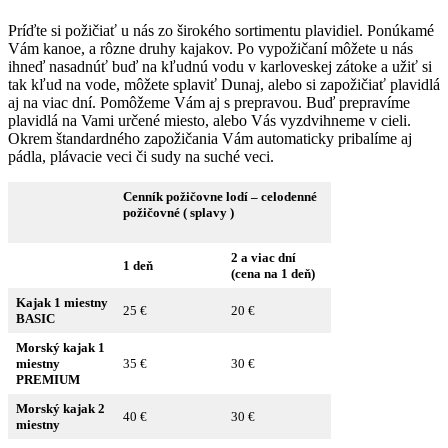
Príďte si požičiať u nás zo širokého sortimentu plavidiel. Ponúkamé
Vám kanoe, a rôzne druhy kajakov. Po vypožičaní môžete u nás
ihneď nasadnúť buď na kľudnú vodu v karloveskej zátoke a užiť si
tak kľud na vode, môžete splaviť Dunaj, alebo si zapožičiať plavidlá
aj na viac dní. Pomôžeme Vám aj s prepravou. Buď prepravíme
plavidlá na Vami určené miesto, alebo Vás vyzdvihneme v cieli.
Okrem štandardného zapožičania Vám automaticky pribalíme aj
pádla, plávacie veci či sudy na suché veci.
Cenník požičovne lodí – celodenné
požičovné ( splavy )
2 a viac dní
1 deň
(cena na 1 deň)
Kajak 1 miestny
25 €
20 €
BASIC
Morský kajak 1
miestny
35 €
30 €
PREMIUM
Morský kajak 2
40 €
30 €
miestny