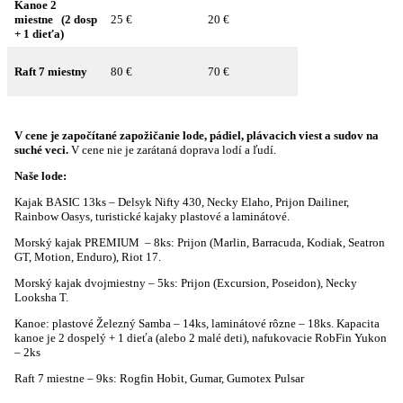
Kanoe 2
miestne (2 dosp
25 €
20 €
+ 1 dieťa)
Raft 7 miestny
80 €
70 €
V cene je započítané zapožičanie lode, pádiel, plávacich viest a sudov na
suché veci.
V cene nie je zarátaná doprava lodí a ľudí.
Naše lode:
Kajak BASIC 13ks – Delsyk Nifty 430, Necky Elaho, Prijon Dailiner,
Rainbow Oasys, turistické kajaky plastové a laminátové.
Morský kajak PREMIUM – 8ks: Prijon (Marlin, Barracuda, Kodiak, Seatron
GT, Motion, Enduro), Riot 17.
Morský kajak dvojmiestny – 5ks: Prijon (Excursion, Poseidon), Necky
Looksha T.
Kanoe: plastové Železný Samba – 14ks, laminátové rôzne – 18ks. Kapacita
kanoe je 2 dospelý + 1 dieťa (alebo 2 malé deti), nafukovacie RobFin Yukon
– 2ks
Raft 7 miestne – 9ks: Rogfin Hobit, Gumar, Gumotex Pulsar