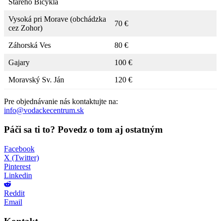
Starého Bicykla
Vysoká pri Morave (obchádzka
70 €
cez Zohor)
Záhorská Ves
80 €
Gajary
100 €
Moravský Sv. Ján
120 €
Pre objednávanie nás kontaktujte na:
info@vodackecentrum.sk
Páči sa ti to? Povedz o tom aj ostatným
Facebook
X (Twitter)
Pinterest
Linkedin
Reddit
Email