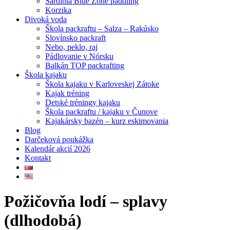
Sardínia Blue Zone paddling
Korzika
Divoká voda
Škola packraftu – Salza – Rakúsko
Slovínsko packraft
Nebo, peklo, raj
Pádlovanie v Nórsku
Balkán TOP packrafting
Škola kajaku
Škola kajaku v Karloveskej Zátoke
Kajak tréning
Detské tréningy kajaku
Škola packraftu / kajaku v Čunove
Kajakársky bazén – kurz eskimovania
Blog
Darčeková poukážka
Kalendár akcií 2026
Kontakt
Požičovňa lodí – splavy
(dlhodobá)