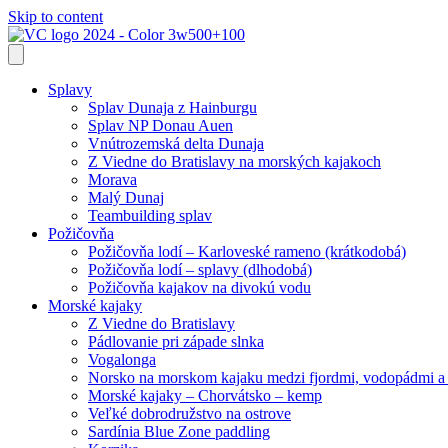
Skip to content
Splavy
Splav Dunaja z Hainburgu
Splav NP Donau Auen
Vnútrozemská delta Dunaja
Z Viedne do Bratislavy na morských kajakoch
Morava
Malý Dunaj
Teambuilding splav
Požičovňa
Požičovňa lodí – Karloveské rameno (krátkodobá)
Požičovňa lodí – splavy (dlhodobá)
Požičovňa kajakov na divokú vodu
Morské kajaky
Z Viedne do Bratislavy
Pádlovanie pri západe slnka
Vogalonga
Norsko na morskom kajaku medzi fjordmi, vodopádmi a
Morské kajaky – Chorvátsko – kemp
Veľké dobrodružstvo na ostrove
Sardínia Blue Zone paddling