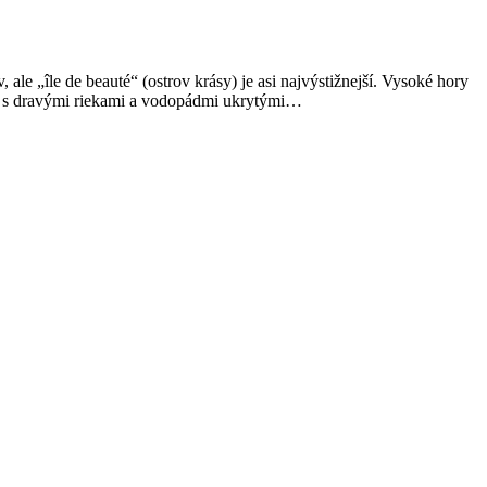
e „île de beauté“ (ostrov krásy) je asi najvýstižnejší. Vysoké hory
ny s dravými riekami a vodopádmi ukrytými…