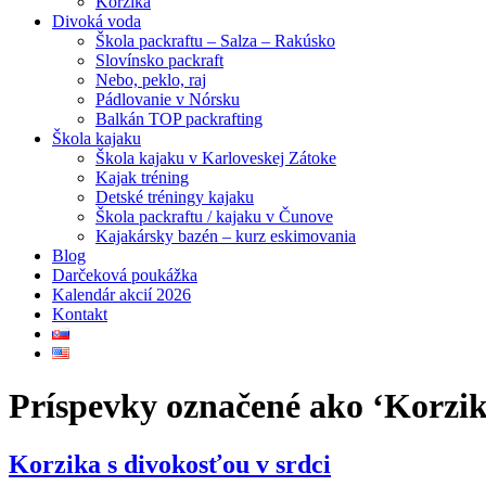
Korzika
Divoká voda
Škola packraftu – Salza – Rakúsko
Slovínsko packraft
Nebo, peklo, raj
Pádlovanie v Nórsku
Balkán TOP packrafting
Škola kajaku
Škola kajaku v Karloveskej Zátoke
Kajak tréning
Detské tréningy kajaku
Škola packraftu / kajaku v Čunove
Kajakársky bazén – kurz eskimovania
Blog
Darčeková poukážka
Kalendár akcií 2026
Kontakt
Príspevky označené ako ‘Korzik
Korzika s divokosťou v srdci