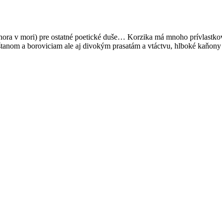
a v mori) pre ostatné poetické duše… Korzika má mnoho prívlastkov, al
aštanom a boroviciam ale aj divokým prasatám a vtáctvu, hlboké kaňo