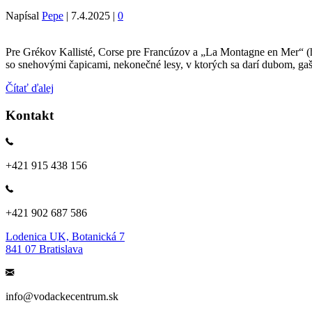
Napísal
Pepe
|
7.4.2025
|
0
Pre Grékov Kallisté, Corse pre Francúzov a „La Montagne en Mer“ (hor
so snehovými čapicami, nekonečné lesy, v ktorých sa darí dubom, g
Čítať ďalej
Kontakt
+421 915 438 156
+421 902 687 586
Lodenica UK, Botanická 7
841 07 Bratislava
info@vodackecentrum.sk