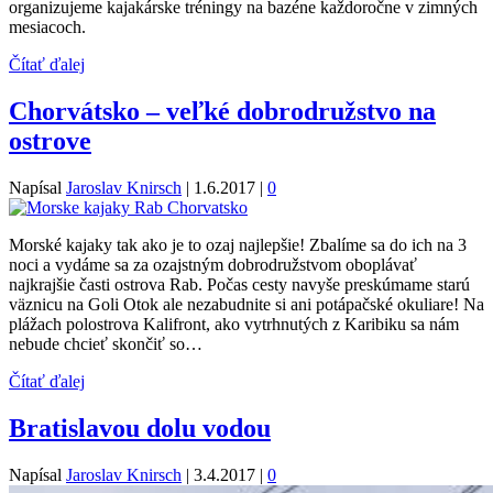
organizujeme kajakárske tréningy na bazéne každoročne v zimných
mesiacoch.
Čítať ďalej
Chorvátsko – veľké dobrodružstvo na
ostrove
Napísal
Jaroslav Knirsch
|
1.6.2017
|
0
Morské kajaky tak ako je to ozaj najlepšie! Zbalíme sa do ich na 3
noci a vydáme sa za ozajstným dobrodružstvom oboplávať
najkrajšie časti ostrova Rab. Počas cesty navyše preskúmame starú
väznicu na Goli Otok ale nezabudnite si ani potápačské okuliare! Na
plážach polostrova Kalifront, ako vytrhnutých z Karibiku sa nám
nebude chcieť skončiť so…
Čítať ďalej
Bratislavou dolu vodou
Napísal
Jaroslav Knirsch
|
3.4.2017
|
0