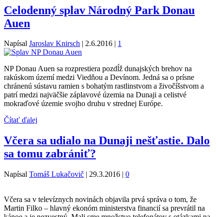
Celodenný splav Národný Park Donau
Auen
Napísal
Jaroslav Knirsch
|
2.6.2016
|
1
NP Donau Auen sa rozprestiera pozdĺž dunajských brehov na
rakúskom území medzi Viedňou a Devínom. Jedná sa o prísne
chránenú sústavu ramien s bohatým rastlinstvom a živočíšstvom a
patrí medzi najväčšie záplavové územia na Dunaji a celistvé
mokraďové územie svojho druhu v strednej Európe.
Čítať ďalej
Včera sa udialo na Dunaji nešťastie. Dalo
sa tomu zabrániť?
Napísal
Tomáš Lukačovič
|
29.3.2016
|
0
Včera sa v televíznych novinách objavila prvá správa o tom, že
Martin Filko – hlavný ekonóm ministerstva financií sa prevrátil na
kánoe a je nezvestný. Mali sme množstvo telefonátov s otázkami na