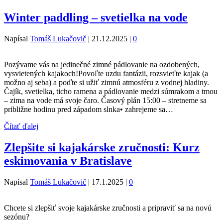
Winter paddling – svetielka na vode
Napísal
Tomáš Lukačovič
|
21.12.2025
|
0
Pozývame vás na jedinečné zimné pádlovanie na ozdobených,
vysvietených kajakoch!Povoľte uzdu fantázii, rozsvieťte kajak (a
možno aj seba) a poďte si užiť zimnú atmosféru z vodnej hladiny.
Čajík, svetielka, ticho ramena a pádlovanie medzi súmrakom a tmou
– zima na vode má svoje čaro. Časový plán 15:00 – stretneme sa
približne hodinu pred západom slnka• zahrejeme sa…
Čítať ďalej
Zlepšite si kajakárske zručnosti: Kurz
eskimovania v Bratislave
Napísal
Tomáš Lukačovič
|
17.1.2025
|
0
Chcete si zlepšiť svoje kajakárske zručnosti a pripraviť sa na novú
sezónu?