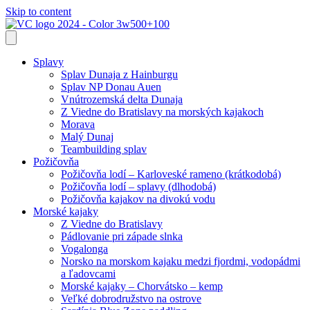
Skip to content
Splavy
Splav Dunaja z Hainburgu
Splav NP Donau Auen
Vnútrozemská delta Dunaja
Z Viedne do Bratislavy na morských kajakoch
Morava
Malý Dunaj
Teambuilding splav
Požičovňa
Požičovňa lodí – Karloveské rameno (krátkodobá)
Požičovňa lodí – splavy (dlhodobá)
Požičovňa kajakov na divokú vodu
Morské kajaky
Z Viedne do Bratislavy
Pádlovanie pri západe slnka
Vogalonga
Norsko na morskom kajaku medzi fjordmi, vodopádmi
a ľadovcami
Morské kajaky – Chorvátsko – kemp
Veľké dobrodružstvo na ostrove