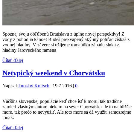
Spoznaj svoju obľúbenú Bratislavu z úplne novej perspektívy! Z
vody z pohodlia kánoe! Budeš prekvapený aký iný pohľad získaš z
vodnej hladiny. V závere si užijeme romantiku západu slnka z
hladiny Jaroveckého ramena
Čítať ďalej
Netypický weekend v Chorvátsku
Napísal
Jaroslav Knirsch
|
19.7.2016
|
0
Väčšína slovenskej populácie keď chce ísť k moru, tak tradične
zamieri vlastným autom niekam na sever Chorvátska. Je to najbližšie
more, tak prečo to nevyužiť. Ale toto more sa dá využiť samozrejme
i inak.
Čítať ďalej