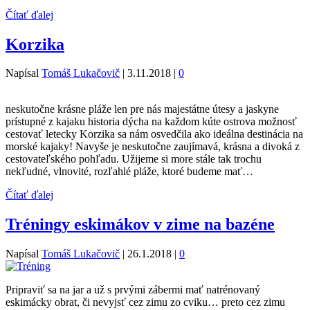
Čítať ďalej
Korzika
Napísal
Tomáš Lukačovič
|
3.11.2018
|
0
neskutočne krásne pláže len pre nás majestátne útesy a jaskyne
prístupné z kajaku historia dýcha na každom kúte ostrova možnosť
cestovať letecky Korzika sa nám osvedčila ako ideálna destinácia na
morské kajaky! Navyše je neskutočne zaujímavá, krásna a divoká z
cestovateľského pohľadu. Užijeme si more stále tak trochu
nekľudné, vlnovité, rozľahlé pláže, ktoré budeme mať…
Čítať ďalej
Tréningy eskimákov v zime na bazéne
Napísal
Tomáš Lukačovič
|
26.1.2018
|
0
Pripraviť sa na jar a už s prvými zábermi mať natrénovaný
eskimácky obrat, či nevyjsť cez zimu zo cviku… preto cez zimu