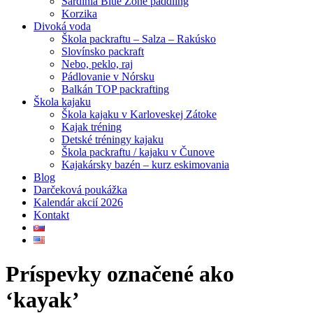
Sardínia Blue Zone paddling
Korzika
Divoká voda
Škola packraftu – Salza – Rakúsko
Slovínsko packraft
Nebo, peklo, raj
Pádlovanie v Nórsku
Balkán TOP packrafting
Škola kajaku
Škola kajaku v Karloveskej Zátoke
Kajak tréning
Detské tréningy kajaku
Škola packraftu / kajaku v Čunove
Kajakársky bazén – kurz eskimovania
Blog
Darčeková poukážka
Kalendár akcií 2026
Kontakt
Príspevky označené ako
‘kayak’