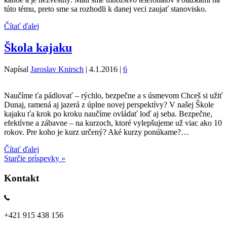
túto tému, preto sme sa rozhodli k danej veci zaujať stanovisko.
Čítať ďalej
Škola kajaku
Napísal
Jaroslav Knirsch
|
4.1.2016
|
6
Naučíme ťa pádlovať – rýchlo, bezpečne a s úsmevom Chceš si užiť
Dunaj, ramená aj jazerá z úplne novej perspektívy? V našej Škole
kajaku ťa krok po kroku naučíme ovládať loď aj seba. Bezpečne,
efektívne a zábavne – na kurzoch, ktoré vylepšujeme už viac ako 10
rokov. Pre koho je kurz určený? Aké kurzy ponúkame?…
Čítať ďalej
Starčie príspevky »
Kontakt
+421 915 438 156